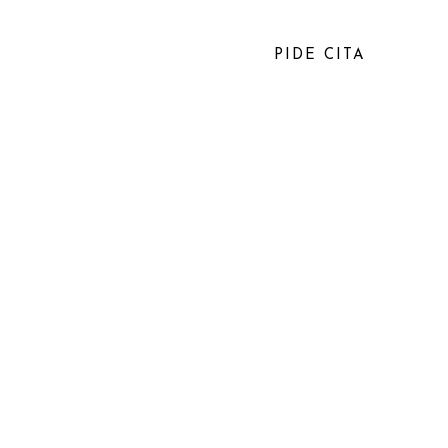
PROMOCIONES
BLOG
PIDE CITA
lencia
ural. Seguro y personalizado, logra resultados