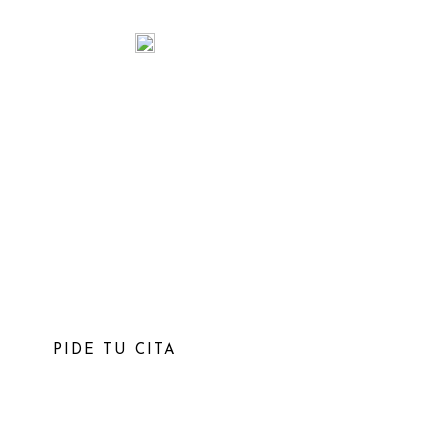
INICIO
NOS
Clínica Pôeme
Relleno del Surc
Tratamiento con ácido hialurónico para suavizar los su
inmediatos con mínimas molestias.
PIDE TU CITA