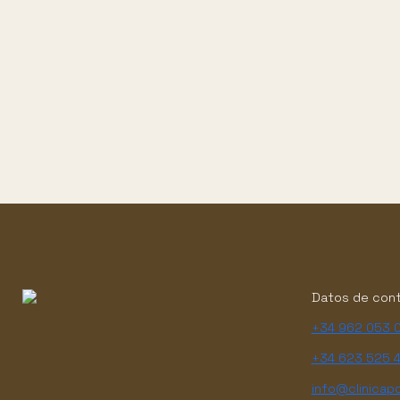
Datos de con
+34 962 053 
+34 623 525 
info@clinicap