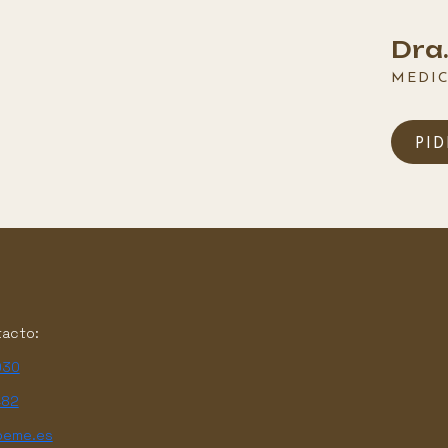
Dra.
MEDIC
PID
tacto:
030
482
oeme.es