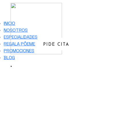
INICIO
NOSOTROS
ESPECIALIDADES
REGALA PÔEME
PIDE CITA
PROMOCIONES
BLOG
Clínica Pôeme
Mesoterapia Facial en
Valencia
Mesoterapia facial: Revitaliza tu piel con
microinyecciones de nutrientes y vitaminas,
mejorando hidratación, firmeza y luminosidad.