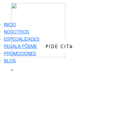
INICIO
NOSOTROS
ESPECIALIDADES
REGALA PÔEME
PIDE CITA
PROMOCIONES
BLOG
Clínica Pôeme
Exosomas en Valencia
Transforma tu piel con EXOSOMAS. Innovador
tratamiento de medicina estética regenerativa que
transforma tu piel y revitaliza tu belleza, mediante la
reparación y el rejuvenecimiento celular.