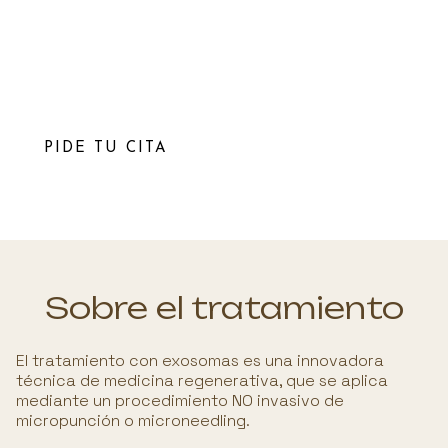
Estimula la regeneración celular, reduce la
inflamación, repara tejidos dañados y fomenta la
producción de colágeno y elastina.
Tratamiento NO invasivo. Sesiones de 30 minutos con
resultados inmediatos y duraderos.
PIDE TU CITA
Sobre el tratamiento
El tratamiento con exosomas es una innovadora
técnica de medicina regenerativa, que se aplica
mediante un procedimiento NO invasivo de
micropunción o microneedling.