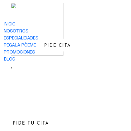
INICIO
NOSOTROS
ESPECIALIDADES
REGALA PÔEME
PIDE CITA
PROMOCIONES
BLOG
Clínica Pôeme
Consulta de valoración
en Valencia
PIDE TU CITA