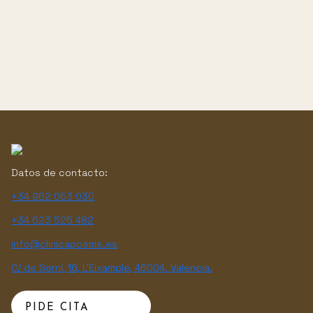
Datos de contacto:
+34 962 053 030
+34 623 525 482
info@clinicapoeme.es
C/ de Sorní, 16, L'Eixample, 46004. Valencia.
PIDE CITA